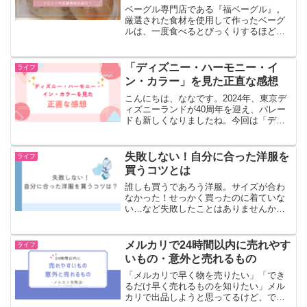
ベーグル専門店である『福ベーグル』。
厳選された食材を使用して作ったベーグ
ルは、一度食べるとびっくりするほど美
味しく、素材にこだわっているので安心
して食べられます。今回はその福ベーグ
ルについて、魅力やお取り寄せ方法など
「ディズニー・ハーモニー・イ
ライフ
ご紹介します。福ベーグル...
ン・カラー」を見た正直な感想
こんにちは、ななです。2024年、東京デ
ィズニーランドが40周年を迎え、パレー
ドも新しくなりましたね。今回は「ディ
ズニー・ハーモニー・イン・カラー」を
見た正直な感想を書きます。結論からい
うと、私は微妙だと思ってしまいまし
失敗しない！自分に合った洋服を
ライフ
た。現地で実際に見た...
買うコツとは
誰しも買うであろう洋服。サイズが合わ
なかった！せっかく買ったのに着ていな
い…など失敗したことはありませんか？
この記事では、自分に合った服を買える
ようになるコツを紹介しています。具体
例をあげながらわかりやすく説明してい
メルカリで24時間以内に売れやす
ライフ
ますので、ぜひ参考にして...
いもの・意外と売れるもの
「メルカリで早く物を売りたい」「でき
るだけ早く売れるものを知りたい」メル
カリで出品しようと思ってるけど、でき