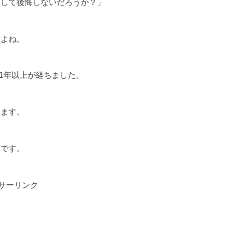
にして後悔しないだろうか？」
すよね。
、1年以上が経ちました。
します。
いです。
サーリンク