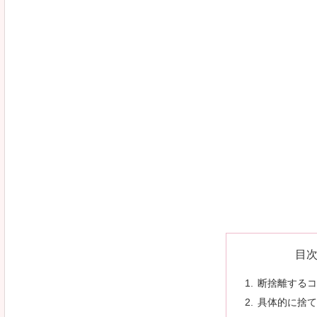
目
断捨離するコ
具体的に捨て