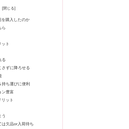
次
紐を購入したのか
ちら
リット
れる
こさずに降ろせる
能
＆持ち運びに便利
ョン豊富
メリット
まう
は欠品or入荷待ち