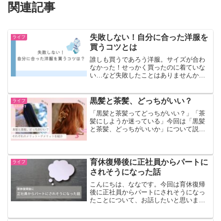
関連記事
失敗しない！自分に合った洋服を
ライフ
買うコツとは
誰しも買うであろう洋服。サイズが合わ
なかった！せっかく買ったのに着ていな
い…など失敗したことはありませんか？
この記事では、自分に合った服を買える
ようになるコツを紹介しています。具体
例をあげながらわかりやすく説明してい
黒髪と茶髪、どっちがいい？
ライフ
ますので、ぜひ参考にして...
「黒髪と茶髪ってどっちがいい？」「茶
髪にしようか迷っている」今回は「黒髪
と茶髪、どっちがいいか」について説明
していきます。筆者は高校卒業後、茶髪
にしたり黒髪に戻してみたりしたことが
あります。その時に感じたこと・気づい
たことを元に書いています...
育休復帰後に正社員からパートに
ライフ
されそうになった話
こんにちは、ななです。今回は育休復帰
後に正社員からパートにされそうになっ
たことについて、お話したいと思いま
す。この事があったのは2022年のことで
す。スポンサーリンク (adsbygoogle =