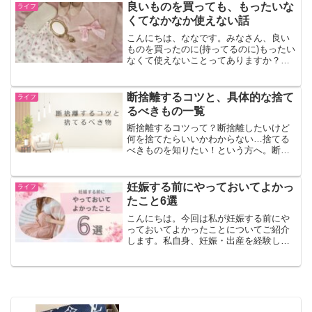
window.adsbygoogle ||...
良いものを買っても、もったいな
ライフ
くてなかなか使えない話
こんにちは、ななです。みなさん、良い
ものを買ったのに(持ってるのに)もったい
なくて使えないことってありますか？私
は、いざ買ったものの汚れるのが嫌だっ
たり特別なときに使おうと思って普段遣
いできずに結局使う頻度が少なかった
断捨離するコツと、具体的な捨て
ライフ
り、あるいはほぼ使わず...
るべきもの一覧
断捨離するコツって？断捨離したいけど
何を捨てたらいいかわからない…捨てる
べきものを知りたい！という方へ。断捨
離したいとき、なにを捨てればいいかわ
からないですよね。この記事では断捨離
するコツや、具体的に捨てるべきものを
妊娠する前にやっておいてよかっ
ライフ
紹介しています。参考にな...
たこと6選
こんにちは。今回は私が妊娠する前にや
っておいてよかったことについてご紹介
します。私自身、妊娠・出産を経験して
から「こうすればよかった」「あれをし
ておけばよかった」と思うことがありま
した。実際に経験してわかったことをま
とめましたので、これから...