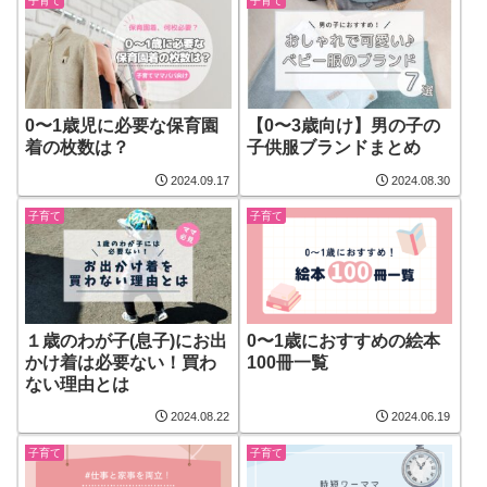
子育て
子育て
0〜1歳児に必要な保育園
【0〜3歳向け】男の子の
着の枚数は？
子供服ブランドまとめ
2024.09.17
2024.08.30
子育て
子育て
１歳のわが子(息子)にお出
0〜1歳におすすめの絵本
かけ着は必要ない！買わ
100冊一覧
ない理由とは
2024.08.22
2024.06.19
子育て
子育て